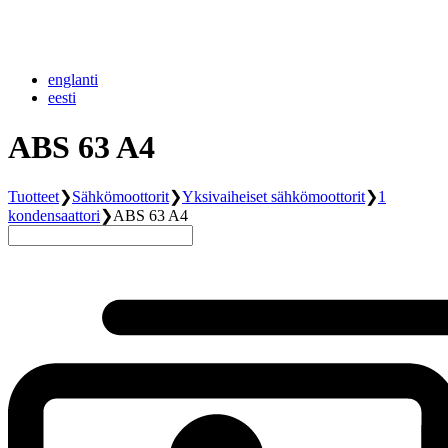
englanti
eesti
ABS 63 A4
Tuotteet
❯
Sähkömoottorit
❯
Yksivaiheiset sähkömoottorit
❯
1
kondensaattori
❯
ABS 63 A4