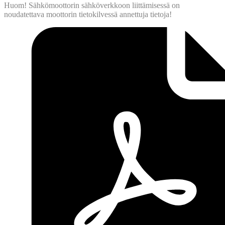
Huom! Sähkömoottorin sähköverkkoon liittämisessä on
noudatettava moottorin tietokilvessä annettuja tietoja!