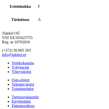
Eristeluokka
F
Tärinätaso
A
Tulekel OÜ
VAT EE101623755
Reg. nr 10702016
(+372) 56 605 503
info@tulekel.ee
Verkkokauppa
Yrityksestä
Yhteystiedot
Osto-ohjeet
Tekniset tiedot
Toimitusehdot
Tietosuojalauseke
Käyttöehdot
Palautusoikeus