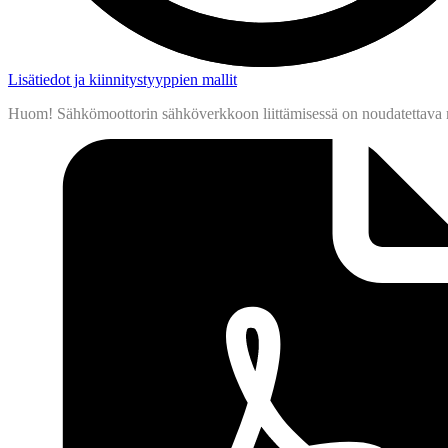
Lisätiedot ja kiinnitystyyppien mallit
Huom! Sähkömoottorin sähköverkkoon liittämisessä on noudatettava moo