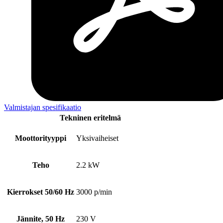
Valmistajan spesifikaatio
Tekninen eritelmä
Moottorityyppi
Yksivaiheiset
Teho
2.2 kW
Kierrokset 50/60 Hz
3000 p/min
Jännite, 50 Hz
230 V