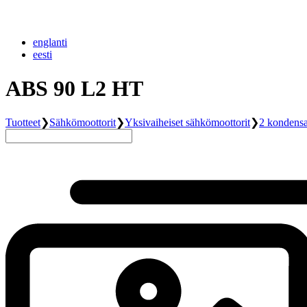
englanti
eesti
ABS 90 L2 HT
Tuotteet
❯
Sähkömoottorit
❯
Yksivaiheiset sähkömoottorit
❯
2 kondensa