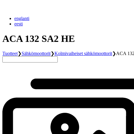
englanti
eesti
ACA 132 SA2 HE
Tuotteet
❯
Sähkömoottorit
❯
Kolmivaiheiset sähkömoottorit
❯
ACA 13