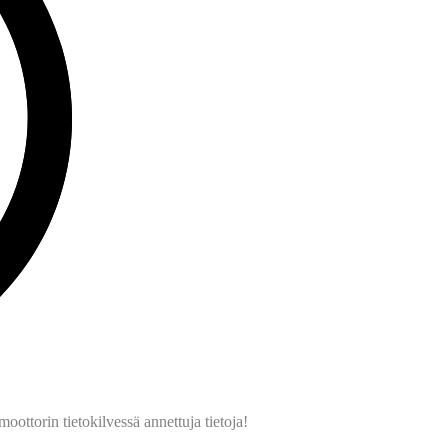
ttorin tietokilvessä annettuja tietoja!