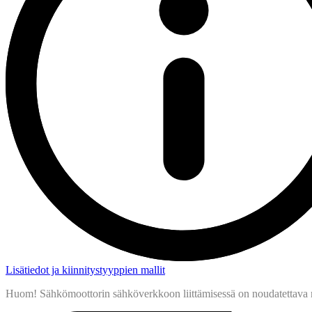
Lisätiedot ja kiinnitystyyppien mallit
Huom! Sähkömoottorin sähköverkkoon liittämisessä on noudatettava moo