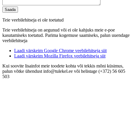
Teie veebilehitseja ei ole toetatud
Teie veebilehitseja on aegunud või ei ole kahjuks meie e-poe
kasutamiseks toetatud. Parima kogemuse saamiseks, palun uuendage
veebilehitseja
Laadi värskeim Google Chrome veebilehitseja siit
Laadi värskeim Mozilla Firefox veebilehitseja siit
Kui soovite lisainfot meie toodete kohta või tekkis mõni küsimus,
palun võtke ühendust info@tulekel.ee või helistage (+372) 56 605
503