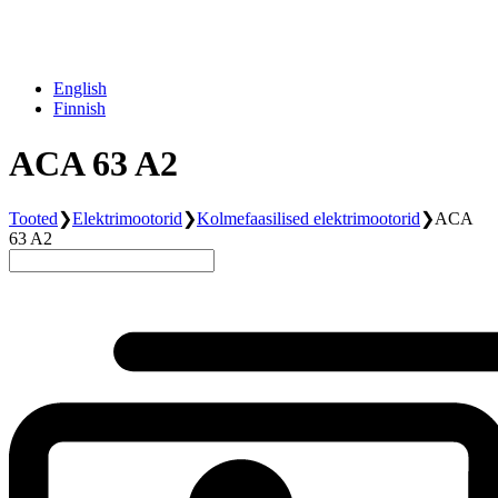
English
Finnish
ACA 63 A2
Tooted
❯
Elektrimootorid
❯
Kolmefaasilised elektrimootorid
❯
ACA
63 A2