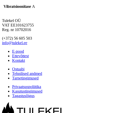
Vibratsioonitase
A
Tulekel OÜ
VAT EE101623755
Reg. nr 10702016
(+372) 56 605 503
info@tulekel.ee
E-pood
Ettevõttest
Kontakt
Ostuabi
Tehnilised andmed
Tarnetingimused
Privaatsuspoliitika
Kasutustingimused
Tagastusõigus