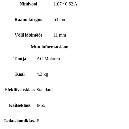
Nimivool
1.07 / 0.62 A
Raami kõrgus
63 mm
Võlli läbimõõt
11 mm
Muu informatsioon
Tootja
AC Motoren
Kaal
4.3 kg
Efektiivsusklass
Standard
Kaitseklass
IP55
Isolatsiooniklass
F