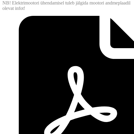
NB! Elektrimootori ühendamisel tuleb jälgida mootori andmeplaadil
olevat infot!