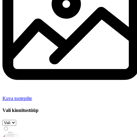
Kuva tootepilte
Vali kinnitustüüp