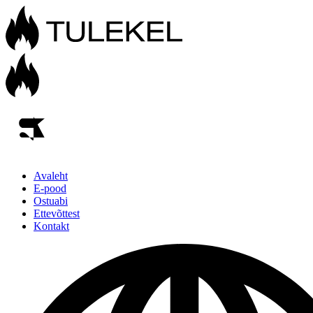
Avaleht
E-pood
Ostuabi
Ettevõttest
Kontakt