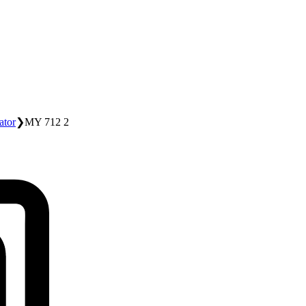
ator
❯
MY 712 2