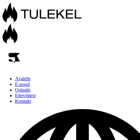
Avaleht
E-pood
Ostuabi
Ettevõttest
Kontakt