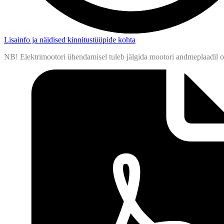
Lisainfo ja näidised kinnitustüüpide kohta
NB! Elektrimootori ühendamisel tuleb jälgida mootori andmeplaadil ol