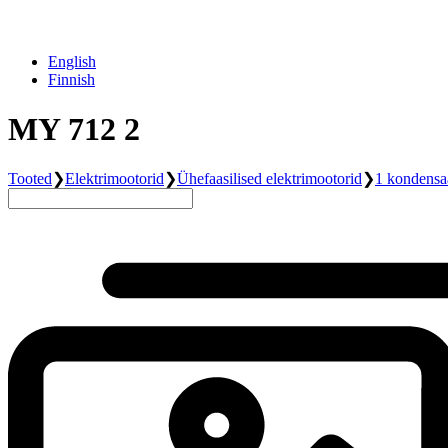
English
Finnish
MY 712 2
Tooted
❯
Elektrimootorid
❯
Ühefaasilised elektrimootorid
❯
1 kondensa