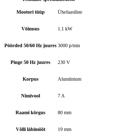
Mootori tüüp
Ühefaasiline
Võimsus
1.1 kW
Pöörded 50/60 Hz juures
3000 p/min
Pinge 50 Hz juures
230 V
Korpus
Alumiinium
Nimivool
7 A
Raami kõrgus
80 mm
Võlli läbimõõt
19 mm