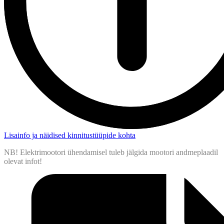
Lisainfo ja näidised kinnitustüüpide kohta
NB! Elektrimootori ühendamisel tuleb jälgida mootori andmeplaadil
olevat infot!