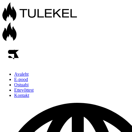
Avaleht
E-pood
Ostuabi
Ettevõttest
Kontakt