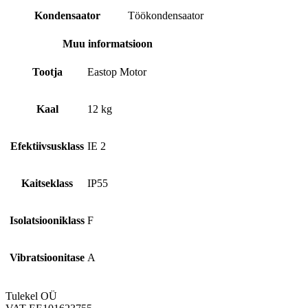
Kondensaator
Töökondensaator
Muu informatsioon
Tootja
Eastop Motor
Kaal
12 kg
Efektiivsusklass
IE 2
Kaitseklass
IP55
Isolatsiooniklass
F
Vibratsioonitase
A
Tulekel OÜ