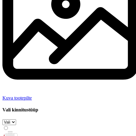
Kuva tootepilte
Vali kinnitustüüp