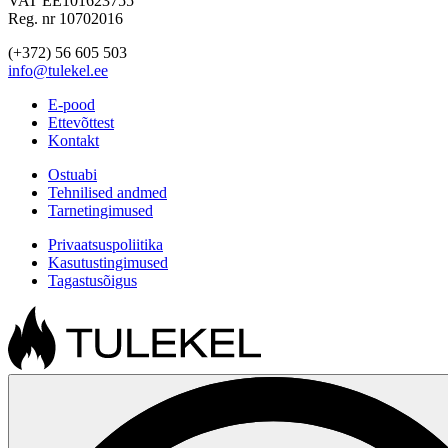
VAT EE101623755
Reg. nr 10702016
(+372) 56 605 503
info@tulekel.ee
E-pood
Ettevõttest
Kontakt
Ostuabi
Tehnilised andmed
Tarnetingimused
Privaatsuspoliitika
Kasutustingimused
Tagastusõigus