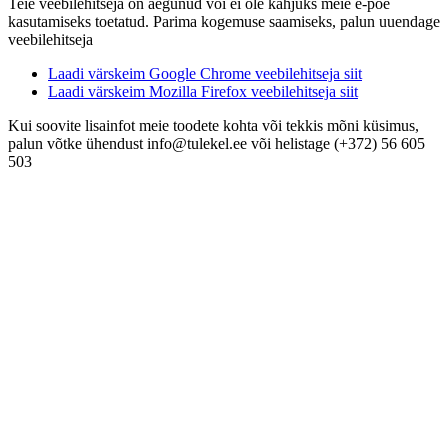
Teie veebilehitseja on aegunud või ei ole kahjuks meie e-poe
kasutamiseks toetatud. Parima kogemuse saamiseks, palun uuendage
veebilehitseja
Laadi värskeim Google Chrome veebilehitseja siit
Laadi värskeim Mozilla Firefox veebilehitseja siit
Kui soovite lisainfot meie toodete kohta või tekkis mõni küsimus,
palun võtke ühendust info@tulekel.ee või helistage (+372) 56 605
503