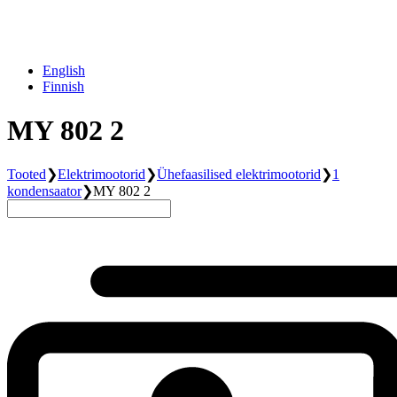
English
Finnish
MY 802 2
Tooted
❯
Elektrimootorid
❯
Ühefaasilised elektrimootorid
❯
1
kondensaator
❯
MY 802 2