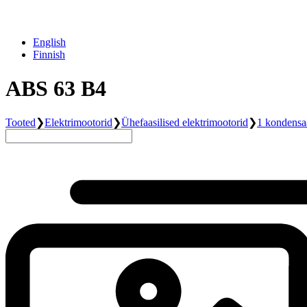
English
Finnish
ABS 63 B4
Tooted
❯
Elektrimootorid
❯
Ühefaasilised elektrimootorid
❯
1 kondensa