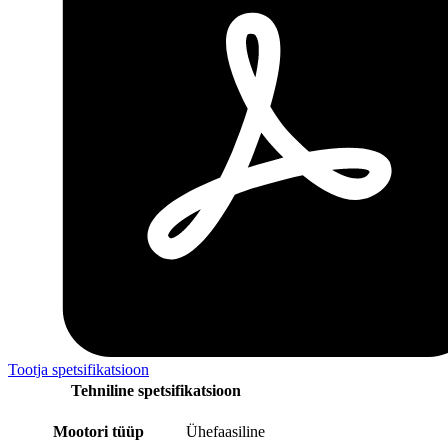
Tootja spetsifikatsioon
Tehniline spetsifikatsioon
Mootori tüüp
Ühefaasiline