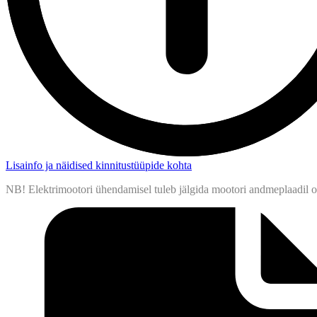
Lisainfo ja näidised kinnitustüüpide kohta
NB! Elektrimootori ühendamisel tuleb jälgida mootori andmeplaadil ol