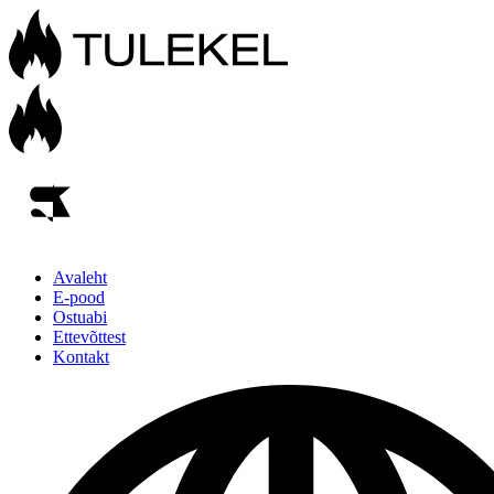
Avaleht
E-pood
Ostuabi
Ettevõttest
Kontakt