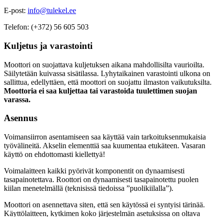
E-post:
info@tulekel.ee
Telefon: (+372) 56 605 503
Kuljetus ja varastointi
Moottori on suojattava kuljetuksen aikana mahdollisilta vaurioilta.
Säilytetään kuivassa sisätilassa. Lyhytaikainen varastointi ulkona on
sallittua, edellyttäen, että moottori on suojattu ilmaston vaikutuksilta.
Moottoria ei saa kuljettaa tai varastoida tuulettimen suojan
varassa.
Asennus
Voimansiirron asentamiseen saa käyttää vain tarkoituksenmukaisia
työvälineitä. Akselin elementtiä saa kuumentaa etukäteen. Vasaran
käyttö on ehdottomasti kiellettyä!
Voimalaitteen kaikki pyörivät komponentit on dynaamisesti
tasapainotettava. Roottori on dynaamisesti tasapainotettu puolen
kiilan menetelmällä (teknisissä tiedoissa ”puolikiilalla”).
Moottori on asennettava siten, että sen käytössä ei syntyisi tärinää.
Käyttölaitteen, kytkimen koko järjestelmän asetuksissa on oltava