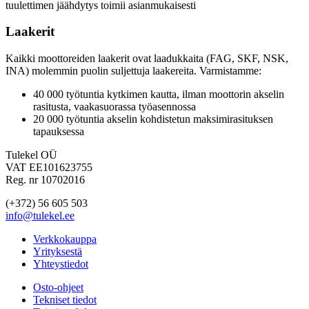
tuulettimen jäähdytys toimii asianmukaisesti
Laakerit
Kaikki moottoreiden laakerit ovat laadukkaita (FAG, SKF, NSK,
INA) molemmin puolin suljettuja laakereita. Varmistamme:
40 000 työtuntia kytkimen kautta, ilman moottorin akselin
rasitusta, vaakasuorassa työasennossa
20 000 työtuntia akselin kohdistetun maksimirasituksen
tapauksessa
Tulekel OÜ
VAT EE101623755
Reg. nr 10702016
(+372) 56 605 503
info@tulekel.ee
Verkkokauppa
Yrityksestä
Yhteystiedot
Osto-ohjeet
Tekniset tiedot