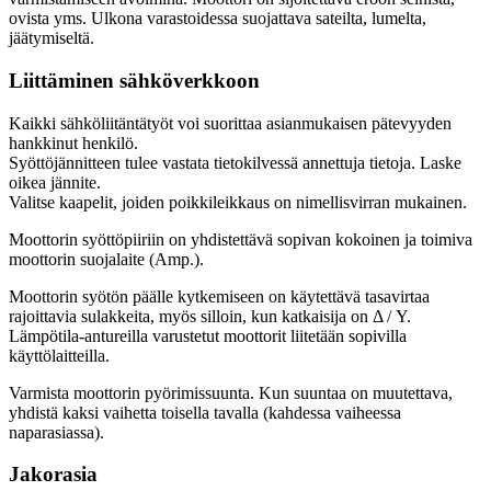
ovista yms. Ulkona varastoidessa suojattava sateilta, lumelta,
jäätymiseltä.
Liittäminen sähköverkkoon
Kaikki sähköliitäntätyöt voi suorittaa asianmukaisen pätevyyden
hankkinut henkilö.
Syöttöjännitteen tulee vastata tietokilvessä annettuja tietoja. Laske
oikea jännite.
Valitse kaapelit, joiden poikkileikkaus on nimellisvirran mukainen.
Moottorin syöttöpiiriin on yhdistettävä sopivan kokoinen ja toimiva
moottorin suojalaite (Amp.).
Moottorin syötön päälle kytkemiseen on käytettävä tasavirtaa
rajoittavia sulakkeita, myös silloin, kun katkaisija on Δ / Y.
Lämpötila-antureilla varustetut moottorit liitetään sopivilla
käyttölaitteilla.
Varmista moottorin pyörimissuunta. Kun suuntaa on muutettava,
yhdistä kaksi vaihetta toisella tavalla (kahdessa vaiheessa
naparasiassa).
Jakorasia