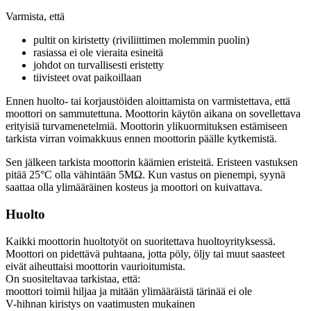
Varmista, että
pultit on kiristetty (riviliittimen molemmin puolin)
rasiassa ei ole vieraita esineitä
johdot on turvallisesti eristetty
tiivisteet ovat paikoillaan
Ennen huolto- tai korjaustöiden aloittamista on varmistettava, että
moottori on sammutettuna. Moottorin käytön aikana on sovellettava
erityisiä turvamenetelmiä. Moottorin ylikuormituksen estämiseen
tarkista virran voimakkuus ennen moottorin päälle kytkemistä.
Sen jälkeen tarkista moottorin käämien eristeitä. Eristeen vastuksen
pitää 25°C olla vähintään 5MΩ. Kun vastus on pienempi, syynä
saattaa olla ylimääräinen kosteus ja moottori on kuivattava.
Huolto
Kaikki moottorin huoltotyöt on suoritettava huoltoyrityksessä.
Moottori on pidettävä puhtaana, jotta pöly, öljy tai muut saasteet
eivät aiheuttaisi moottorin vaurioitumista.
On suositeltavaa tarkistaa, että:
moottori toimii hiljaa ja mitään ylimääräistä tärinää ei ole
V-hihnan kiristys on vaatimusten mukainen