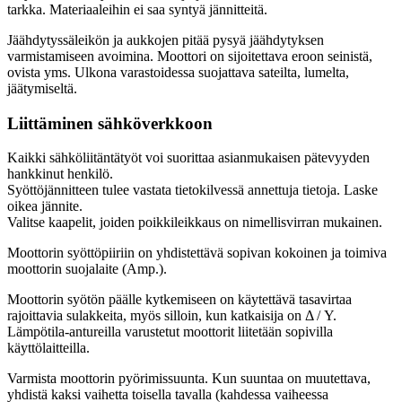
tarkka. Materiaaleihin ei saa syntyä jännitteitä.
Jäähdytyssäleikön ja aukkojen pitää pysyä jäähdytyksen
varmistamiseen avoimina. Moottori on sijoitettava eroon seinistä,
ovista yms. Ulkona varastoidessa suojattava sateilta, lumelta,
jäätymiseltä.
Liittäminen sähköverkkoon
Kaikki sähköliitäntätyöt voi suorittaa asianmukaisen pätevyyden
hankkinut henkilö.
Syöttöjännitteen tulee vastata tietokilvessä annettuja tietoja. Laske
oikea jännite.
Valitse kaapelit, joiden poikkileikkaus on nimellisvirran mukainen.
Moottorin syöttöpiiriin on yhdistettävä sopivan kokoinen ja toimiva
moottorin suojalaite (Amp.).
Moottorin syötön päälle kytkemiseen on käytettävä tasavirtaa
rajoittavia sulakkeita, myös silloin, kun katkaisija on Δ / Y.
Lämpötila-antureilla varustetut moottorit liitetään sopivilla
käyttölaitteilla.
Varmista moottorin pyörimissuunta. Kun suuntaa on muutettava,
yhdistä kaksi vaihetta toisella tavalla (kahdessa vaiheessa