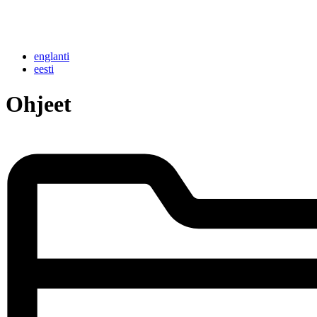
englanti
eesti
Ohjeet