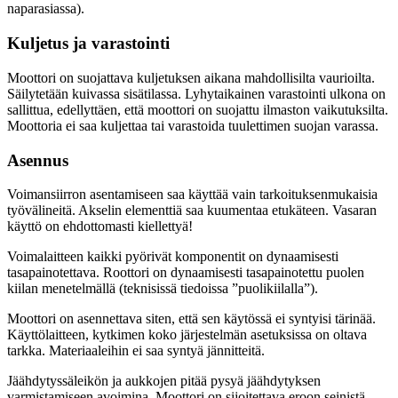
naparasiassa).
Kuljetus ja varastointi
Moottori on suojattava kuljetuksen aikana mahdollisilta vaurioilta.
Säilytetään kuivassa sisätilassa. Lyhytaikainen varastointi ulkona on
sallittua, edellyttäen, että moottori on suojattu ilmaston vaikutuksilta.
Moottoria ei saa kuljettaa tai varastoida tuulettimen suojan varassa.
Asennus
Voimansiirron asentamiseen saa käyttää vain tarkoituksenmukaisia
työvälineitä. Akselin elementtiä saa kuumentaa etukäteen. Vasaran
käyttö on ehdottomasti kiellettyä!
Voimalaitteen kaikki pyörivät komponentit on dynaamisesti
tasapainotettava. Roottori on dynaamisesti tasapainotettu puolen
kiilan menetelmällä (teknisissä tiedoissa ”puolikiilalla”).
Moottori on asennettava siten, että sen käytössä ei syntyisi tärinää.
Käyttölaitteen, kytkimen koko järjestelmän asetuksissa on oltava
tarkka. Materiaaleihin ei saa syntyä jännitteitä.
Jäähdytyssäleikön ja aukkojen pitää pysyä jäähdytyksen
varmistamiseen avoimina. Moottori on sijoitettava eroon seinistä,