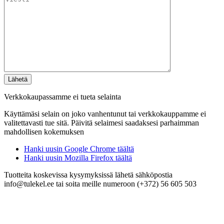
Verkkokaupassamme ei tueta selainta
Käyttämäsi selain on joko vanhentunut tai verkkokauppamme ei
valitettavasti tue sitä. Päivitä selaimesi saadaksesi parhaimman
mahdollisen kokemuksen
Hanki uusin Google Chrome täältä
Hanki uusin Mozilla Firefox täältä
Tuotteita koskevissa kysymyksissä lähetä sähköpostia
info@tulekel.ee tai soita meille numeroon (+372) 56 605 503